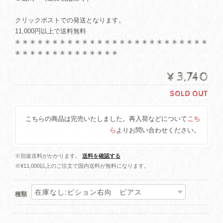
クリックポストでの発送となります。
11,000円以上で送料無料
✳︎ ✳︎ ✳︎ ✳︎ ✳︎ ✳︎ ✳︎ ✳︎ ✳︎ ✳︎ ✳︎ ✳︎ ✳︎ ✳︎ ✳︎ ✳︎ ✳︎ ✳︎ ✳︎ ✳︎ ✳︎ ✳︎ ✳︎ ✳︎ ✳︎ ✳︎
✳︎ ✳︎ ✳︎ ✳︎ ✳︎ ✳︎ ✳︎ ✳︎ ✳︎ ✳︎ ✳︎ ✳︎ ✳︎ ✳︎
¥3,740
SOLD OUT
こちらの商品は完売いたしました。再入荷などについて
こち
ら
よりお問い合わせください。
※別途送料がかかります。
送料を確認する
※¥11,000以上のご注文で国内送料が無料になります。
種類