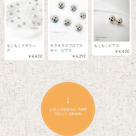
もこもこイヤリン
キラキラスワロフス
もこもこピアス
グ
キー ピアス
¥4,400
¥4,400
¥4,290
↓
お買上げ金額合計 11,000
円以上で 送料無料