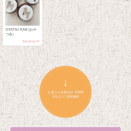
OYATSU KAN (おや
つ缶）
SOLD OUT
↓
お買上げ金額合計 11,000
円以上で 送料無料