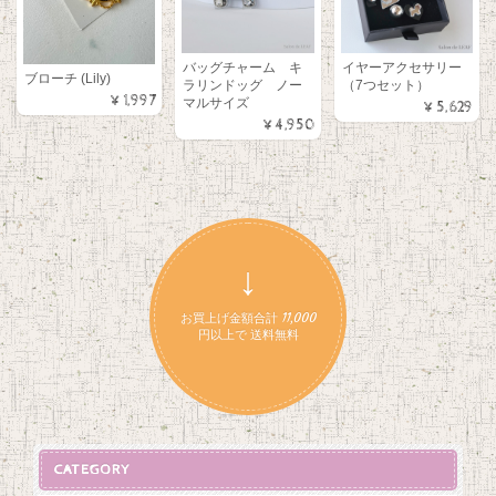
バッグチャーム キ
イヤーアクセサリー
ブローチ (Lily)
ラリンドッグ ノー
（7つセット）
¥1,997
マルサイズ
¥5,629
¥4,950
↓
お買上げ金額合計 11,000
円以上で 送料無料
CATEGORY