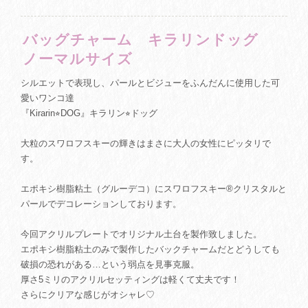
バッグチャーム キラリンドッグ
ノーマルサイズ
シルエットで表現し、パールとビジューをふんだんに使用した可
愛いワンコ達
『Kirarin⭐︎DOG』キラリン⭐︎ドッグ
大粒のスワロフスキーの輝きはまさに大人の女性にピッタリで
す。
エポキシ樹脂粘土（グルーデコ）にスワロフスキー®クリスタルと
パールでデコレーションしております。
今回アクリルプレートでオリジナル土台を製作致しました。
エポキシ樹脂粘土のみで製作したバックチャームだとどうしても
破損の恐れがある…という弱点を見事克服。
厚さ5ミリのアクリルセッティングは軽くて丈夫です！
さらにクリアな感じがオシャレ♡