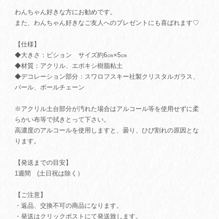
わんちゃん好きな方にお勧めです。
また、わんちゃん好きなご友人へのプレゼントにも喜ばれます♡
【仕様】
◆大きさ：ビション サイズ約6㎝×5㎝
◆材質：アクリル、エポキシ樹脂粘土
◆デコレーション部分：スワロフスキー社製クリスタルガラス、
パール、ボールチェーン
※アクリル土台部分が汚れた場合はアルコール等を使用せずに柔
らかい布等で拭きとって下さい。
高濃度のアルコールを使用しますと、曇り、ひび割れの原因とな
ります。
【発送までの目安】
1週間 (土日祝は除く）
【ご注意】
・返品、交換不可の商品になります。
・発送はクリックポストにて発送致します。