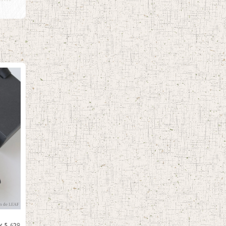
）
¥5,629