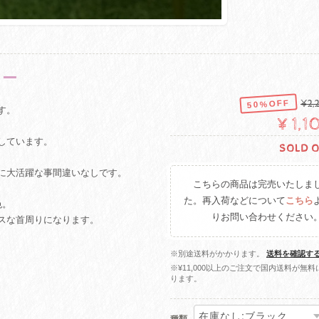
カー
50%OFF
¥2,
す。
¥1,
しています。
SOLD 
に大活躍な事間違いなしです。
こちらの商品は完売いたしま
た。再入荷などについて
こちら
色。
りお問い合わせください
スな首周りになります。
※別途送料がかかります。
送料を確認す
※¥11,000以上のご注文で国内送料が無料
ります。
種類