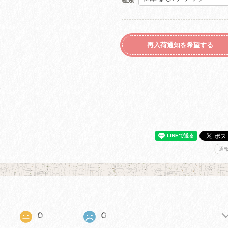
再入荷通知を希望する
。
通
0
0